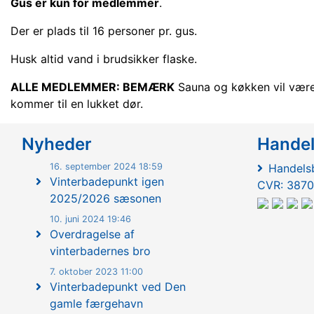
Gus er kun for medlemmer
.
Der er
plads til 16 personer pr. gus.
Husk altid vand i brudsikker flaske.
ALLE MEDLEMMER: BEMÆRK
Sauna og køkken vil være l
kommer til en lukket dør.
Nyheder
Hande
16. september 2024 18:59
Handelsb
Vinterbadepunkt igen
CVR: 3870
2025/2026 sæsonen
10. juni 2024 19:46
Overdragelse af
vinterbadernes bro
7. oktober 2023 11:00
Vinterbadepunkt ved Den
gamle færgehavn